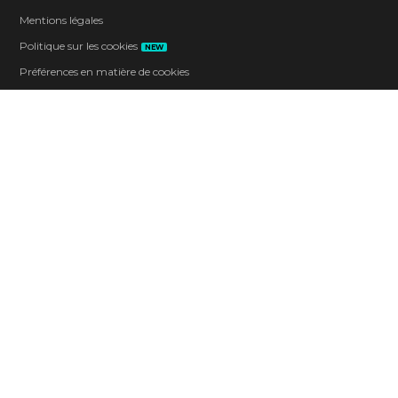
Mentions légales
Politique sur les cookies
NEW
Préférences en matière de cookies
Code de conduite
Contact
Entreprise
Carrières