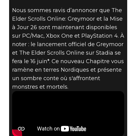
ELSWEYR ET
Nous sommes ravis d’annoncer que The
MISE À JOUR
Elder Scrolls Online: Greymoor et la Mise
26
à Jour 26 sont maintenant disponibles
sur PC/Mac, Xbox One et PlayStation 4. À
DISPONIBLES
noter : le lancement officiel de Greymoor
et The Elder Scrolls Online sur Stadia se
SUR TOUTES
fera le 16 juin*. Ce nouveau Chapitre vous
ramène en terres Nordiques et présente
LES
un sombre conte où s'affrontent
PLATEFORMES
monstres et mortels.