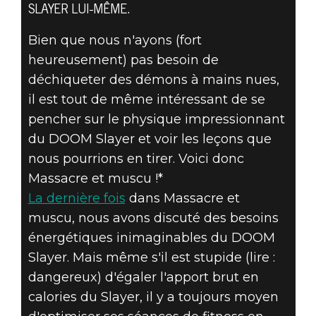
SLAYER LUI-MÊME.
Bien que nous n'ayons (fort
DOOM® Eternal
heureusement) pas besoin de
27 novembre 2019
déchiqueter des démons à mains nues,
MASSACRE ET
il est tout de même intéressant de se
pencher sur le physique impressionnant
MUSCU #5B –
du DOOM Slayer et voir les leçons que
nous pourrions en tirer. Voici donc
LE RÉGIME
Massacre et muscu !*
DOOM
La dernière fois
dans Massacre et
muscu, nous avons discuté des besoins
énergétiques inimaginables du DOOM
Slayer. Mais même s'il est stupide (lire :
dangereux) d'égaler l'apport brut en
calories du Slayer, il y a toujours moyen