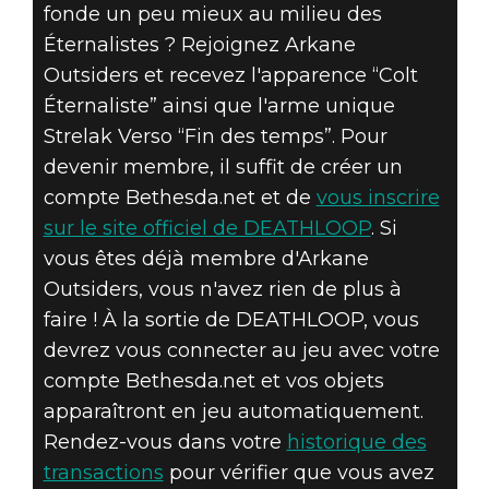
fonde un peu mieux au milieu des
Éternalistes ? Rejoignez Arkane
Outsiders et recevez l'apparence “Colt
Éternaliste” ainsi que l'arme unique
DEATHLOOP
Strelak Verso “Fin des temps”. Pour
08 juillet 2021
devenir membre, il suffit de créer un
compte Bethesda.net et de
vous inscrire
OBJETS EN JEU
sur le site officiel de DEATHLOOP
. Si
GRATUITS DANS
vous êtes déjà membre d'Arkane
Outsiders, vous n'avez rien de plus à
DEATHLOOP
faire ! À la sortie de DEATHLOOP, vous
devrez vous connecter au jeu avec votre
compte Bethesda.net et vos objets
apparaîtront en jeu automatiquement.
Rendez-vous dans votre
historique des
transactions
pour vérifier que vous avez