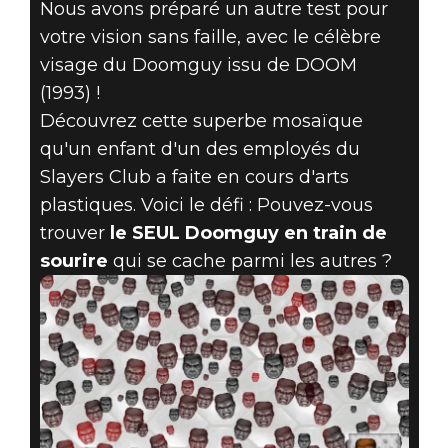
Nous avons préparé un autre test pour
votre vision sans faille, avec le célèbre
visage du Doomguy issu de DOOM
(1993) !
Découvrez cette superbe mosaïque
qu'un enfant d'un des employés du
DOOM® Eternal
Slayers Club a faite en cours d'arts
22 juin 2019
plastiques. Voici le défi : Pouvez-vous
ÉNIGMES
trouver
le SEUL Doomguy en train de
sourire
qui se cache parmi les autres ?
PRAETOR N° 4