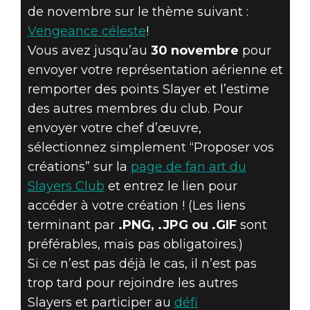
POUR
de novembre sur le thème suivant :
NOVEMBRE
Vengeance céleste
!
Vous avez jusqu’au
30 novembre
pour
SONT
envoyer votre représentation aérienne et
remporter des points Slayer et l’estime
OUVERTES –
des autres membres du club. Pour
ENVOYEZ-NOUS
envoyer votre chef d’œuvre,
sélectionnez simplement “Proposer vos
VOS CRÉATIONS
créations” sur la
page de fan art du
Slayers Club
et entrez le lien pour
!
accéder à votre création ! (Les liens
terminant par
.PNG, .JPG ou .GIF
sont
préférables, mais pas obligatoires.)
Si ce n’est pas déjà le cas, il n’est pas
trop tard pour rejoindre les autres
Slayers et participer au
défi