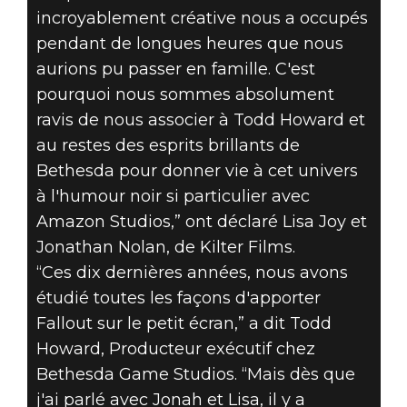
S'ASSOCIE À
incroyablement créative nous a occupés
AMAZON
pendant de longues heures que nous
aurions pu passer en famille. C'est
STUDIOS POUR
pourquoi nous sommes absolument
ravis de nous associer à Todd Howard et
CRÉER UNE
au restes des esprits brillants de
SÉRIE
Bethesda pour donner vie à cet univers
à l'humour noir si particulier avec
INSPIRÉE DE
Amazon Studios,” ont déclaré Lisa Joy et
Jonathan Nolan, de Kilter Films.
FALLOUT
“Ces dix dernières années, nous avons
étudié toutes les façons d'apporter
Fallout sur le petit écran,” a dit Todd
Howard, Producteur exécutif chez
Bethesda Game Studios. “Mais dès que
j'ai parlé avec Jonah et Lisa, il y a