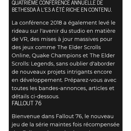
QUATRIÈME CONFÉRENCE ANNUELLE DE
BETHESDA À L'E3 A ÉTÉ RICHE EN CONTENU.
La conférence 2018 a également levé le
rideau sur l'avenir du studio en matière
de VR, des mises à jour massives pour
Fallout 76
des jeux comme The Elder Scrolls
10 juin 2018
Online, Quake Champions et The Elder
Scrolls: Legends, sans oublier d'aborder
BETHESDA À
de nouveaux projets intrigants encore
en développement. Préparez-vous avec
L'E3 2018
toutes les bandes-annonces, articles et
détails ci-dessous.
FALLOUT 76
Bienvenue dans Fallout 76, le nouveau
jeu de la série maintes fois récompensée