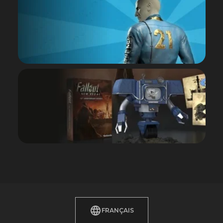
SLAYERS CLUB
EXPLORER
BETHESDA BUNDLE
PLUS DE DÉTAILS
BETHESDA GEAR
STORE
BOUTIQUE
FRANÇAIS