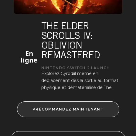
THE ELDER
SCROLLS IV:
OBLIVION
En
REMASTERED
ligne
NINTENDO SWITCH 2 LAUNCH
Explorez Cyrodiil même en
déplacement dès la sortie au format
physique et dématérialisé de The
Elder Scrolls IV: Oblivion
Remastered sur Nintendo Switch 2
le 11 août.
PRÉCOMMANDEZ MAINTENANT