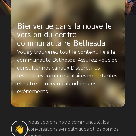
Bienvenue dans la nouvelle
version du centre
communautaire Bethesda !
Vous y trouverez tout le contenu lié à la
communauté Bethesda. Assurez-vous de
consulter nos canaux Discord, nos
ressources communautaires importantes
et notre nouveau calendrier des
événements !
DISCORD
Nous adorons notre communauté, les
👋
conversations sympathiques et les bonnes
ondes.