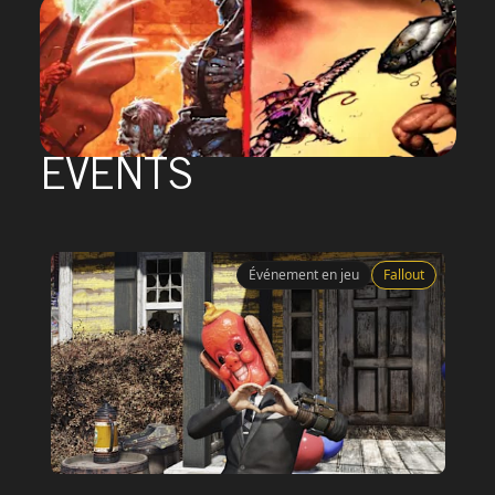
DOOM + DOOM II
PARCOURIR
EVENTS
HERETIC + HEXEN
PARCOURIR
Événement en jeu
Fallout