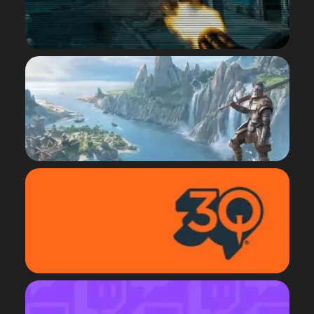
VUE
POLITIQUE RELATIVE
AUX VIDÉOS DES FANS
VUE
THE ELDER SCROLLS
ONLINE FORUMS
EXPLORER
QUAKECON