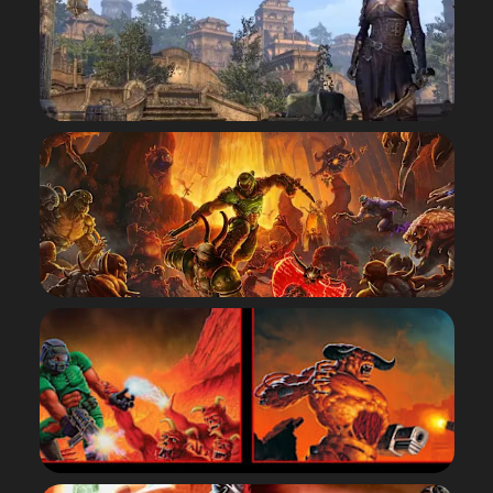
PARCOURIR
THE ELDER SCROLLS
ONLINE
PARCOURIR
DOOM ETERNAL
PARCOURIR