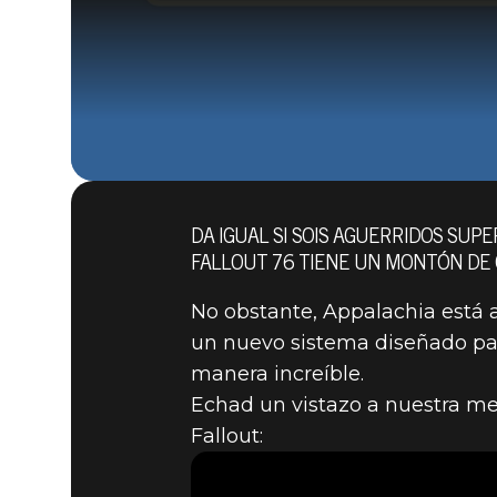
DA IGUAL SI SOIS AGUERRIDOS SUP
FALLOUT 76 TIENE UN MONTÓN DE 
No obstante, Appalachia está
un nuevo sistema diseñado par
manera increíble.
Fallout 76
19 de agosto de 2021
Echad un vistazo a nuestra m
¡MUNDOS 
Fallout: