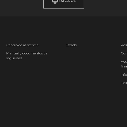
ESPAÑOL
Centro de asistencia
Estado
Polí
Manual y documentos de
Cond
seguridad
Acu
fina
Inf
Polí