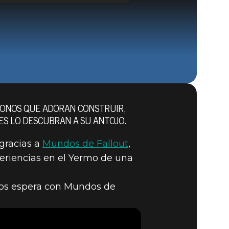
OLONOS QUE ADORAN CONSTRUIR,
Fallout 76 (PC)
ES LO DESCUBRAN A SU ANTOJO.
BUY
GAME
gracias a
Mundos de Fallout
,
eriencias en el Yermo de una
 os espera con Mundos de
LEGA A