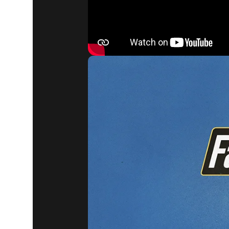
FALLOUT 
Y MUCHO 
QUAKECON