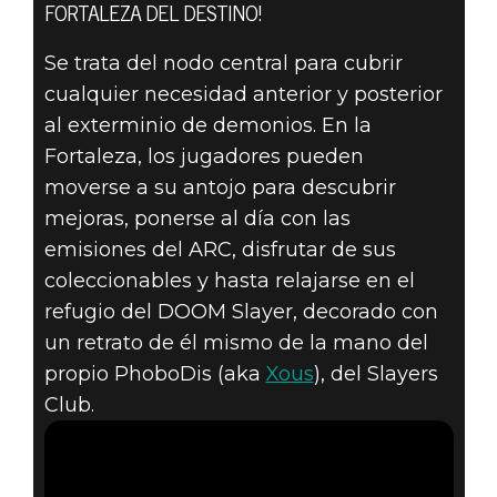
FORTALEZA DEL DESTINO!
Se trata del nodo central para cubrir
cualquier necesidad anterior y posterior
al exterminio de demonios. En la
DOOM® Eternal
Fortaleza, los jugadores pueden
17 de febrero de 2020
moverse a su antojo para descubrir
PASAOS POR LA
mejoras, ponerse al día con las
emisiones del ARC, disfrutar de sus
FORTALEZA DEL
coleccionables y hasta relajarse en el
DESTINO
refugio del DOOM Slayer, decorado con
un retrato de él mismo de la mano del
propio PhoboDis (aka
Xous
), del Slayers
Club.