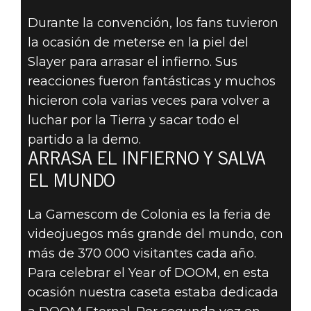
Durante la convención, los fans tuvieron
la ocasión de meterse en la piel del
Slayer para arrasar el infierno. Sus
DOOM® Eternal
reacciones fueron fantásticas y muchos
06 de septiembre de 2019
hicieron cola varias veces para volver a
luchar por la Tierra y sacar todo el
DOOM ETERNAL
partido a la demo.
ARRASA EL INFIERNO Y SALVA
ARRASA EN LA
EL MUNDO
GAMESCOM
La Gamescom de Colonia es la feria de
videojuegos más grande del mundo, con
más de 370 000 visitantes cada año.
Para celebrar el Year of DOOM, en esta
ocasión nuestra caseta estaba dedicada