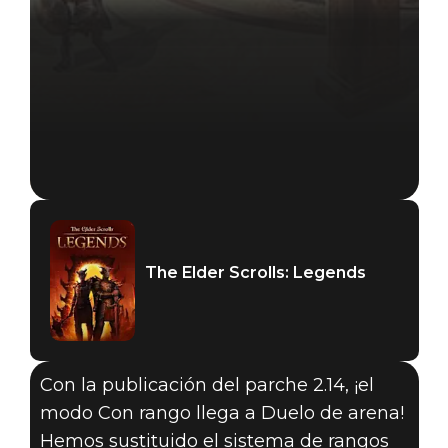
The Elder Scrolls: Legends
Con la publicación del parche 2.14, ¡el
modo Con rango llega a Duelo de arena!
The Elder Scrolls: Legends
Hemos sustituido el sistema de rangos
06 de octubre de 2019