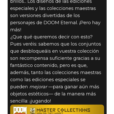
brillos... Los diseños de las ediciones
DOOM® Eternal
especiales y las colecciones maestras
01 de junio de 2020
son versiones divertidas de los
¡SUBID DE
personajes de DOOM Eternal. ¡Pero hay
más!
NIVEL VUESTRA
¿Que qué queremos decir con esto?
Pues veréis: sabemos que los conjuntos
COLECCIÓN
que desbloqueáis en vuestra colección
son recompensa suficiente gracias a su
PARA OBTENER
fantástico contenido, pero es que,
MÁS PREMIOS!
además, tanto las colecciones maestras
como las ediciones especiales se
pueden
mejorar
—para ganar aún más
objetos estéticos— de la manera más
sencilla: ¡jugando!