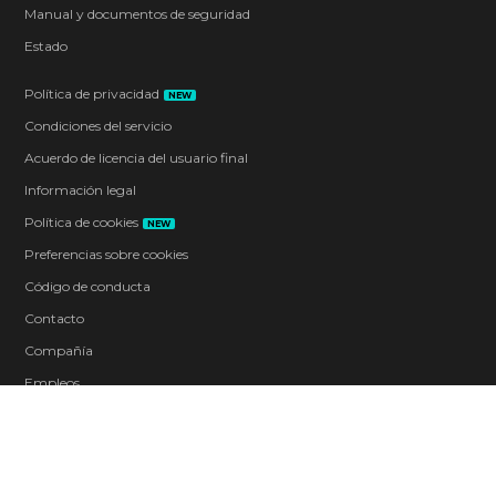
Manual y documentos de seguridad
Estado
Política de privacidad
NEW
Condiciones del servicio
Acuerdo de licencia del usuario final
Información legal
Política de cookies
NEW
Preferencias sobre cookies
Código de conducta
Contacto
Compañía
Empleos