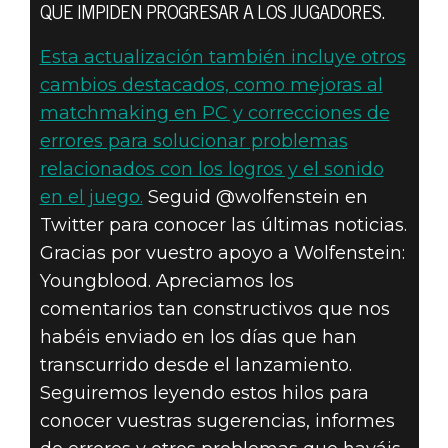
DE
QUE IMPIDEN PROGRESAR A LOS JUGADORES.
CORRECCIONES
Esta actualización también incluye otros
cambios destacados, como mejoras al
V1.0.3 DE
matchmaking en PC y correcciones de
WOLFENSTEIN:
errores para solucionar problemas
relacionados con los logros y el sonido
YOUNGBLOOD –
en el juego.
Seguid @wolfenstein en
Twitter para conocer las últimas noticias.
5 DE AGOSTO
Gracias por vuestro apoyo a Wolfenstein:
DE 2019
Youngblood. Apreciamos los
comentarios tan constructivos que nos
habéis enviado en los días que han
transcurrido desde el lanzamiento.
Seguiremos leyendo estos hilos para
conocer vuestras sugerencias, informes