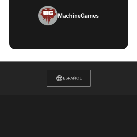
MachineGames
ESPAÑOL