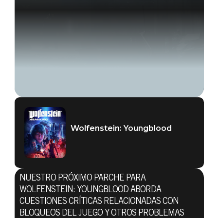
Wolfenstein: Youngblood
Wolfenstein: Youngblood
05 de agosto de 2019
NOTAS DE LA
NUESTRO PRÓXIMO PARCHE PARA
ACTUALIZACIÓN
WOLFENSTEIN: YOUNGBLOOD ABORDA
CUESTIONES CRÍTICAS RELACIONADAS CON
BLOQUEOS DEL JUEGO Y OTROS PROBLEMAS