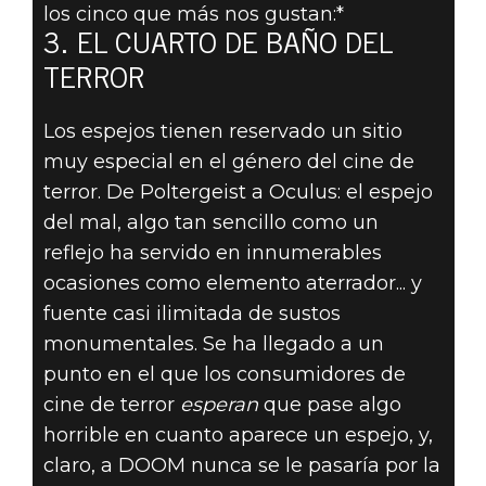
los cinco que más nos gustan:*
5 MOMENTOS
3. EL CUARTO DE BAÑO DEL
TERROR
INOLVIDABLES
Los espejos tienen reservado un sitio
EN DOOM - N.º
muy especial en el género del cine de
terror. De Poltergeist a Oculus: el espejo
3: EL CUARTO
del mal, algo tan sencillo como un
DE BAÑO DEL
reflejo ha servido en innumerables
ocasiones como elemento aterrador... y
TERROR
fuente casi ilimitada de sustos
monumentales. Se ha llegado a un
punto en el que los consumidores de
cine de terror
esperan
que pase algo
horrible en cuanto aparece un espejo, y,
claro, a DOOM nunca se le pasaría por la