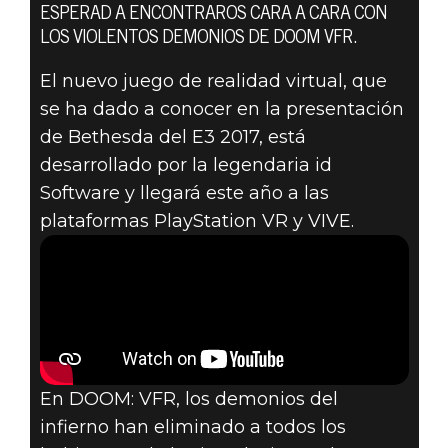
ESPERAD A ENCONTRAROS CARA A CARA CON
DOOM VFR
LOS VIOLENTOS DEMONIOS DE DOOM VFR.
11 de junio de 2017
El nuevo juego de realidad virtual, que
PREPARAOS
se ha dado a conocer en la presentación
PARA LA
de Bethesda del E3 2017, está
desarrollado por la legendaria id
MASACRE
Software y llegará este año a las
plataformas PlayStation VR y VIVE.
VIRTUAL CON
DOOM: VFR
En DOOM: VFR, los demonios del
infierno han eliminado a todos los