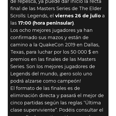
PARA LAS
de repesca, ya puede dar inicio la recta
final de las Masters Series de The Elder
FINALES DE
Scrolls: Legends, el
viernes 26 de julio
a
LAS MASTERS
las
17:00 (hora peninsular)
.
Los ocho mejores jugadores ya han
SERIES DE THE
confirmado sus mazos y están de
camino a la QuakeCon 2019 en Dallas,
ELDER
Texas, para luchar por los 50 000 $ en
premios en las finales de las Masters
SCROLLS:
Series. Son los mejores jugadores de
LEGENDS!
Legends del mundo, ¡pero solo uno
podrá alzarse como campeón!
El formato de las finales es de
eliminación directa y pasará el mejor de
cinco partidas según las reglas “Última
clase superviviente”. Podéis consultar el