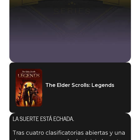
The Elder Scrolls: Legends
The Elder Scrolls: Legends
23 de julio de 2019
LA SUERTE ESTÁ ECHADA.
¡PREPARAOS
Tras cuatro clasificatorias abiertas y una