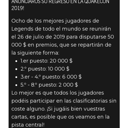
ANUNCIAROS SU REGRESO EN LA QUAKECON
2019!
¡VUELVEN LAS
Ocho de los mejores jugadores de
MASTERS
Legends de todo el mundo se reunirán
el 26 de julio de 2019 para disputarse 50
SERIES DE THE
000 $ en premios, que se repartirán de
ELDER
la siguiente forma:
1.er puesto: 20 000 $
SCROLLS:
2.º puesto: 10 000 $
3.er - 4.º puesto: 6 000 $
LEGENDS!
5.º - 8.º puesto: 2 000 $
Lo mejor es que todos los jugadores
podéis participar en las clasificatorias sin
coste alguno. ¡Si jugáis bien vuestras
cartas, es posible que os veamos en la
pista central!