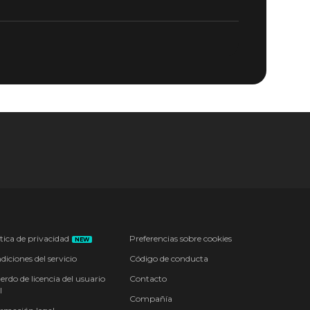
tica de privacidad
Preferencias sobre cookies
NEW
iciones del servicio
Código de conducta
erdo de licencia del usuario
Contacto
l
Compañía