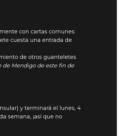
camente con cartas comunes:
elete cuesta una entrada de
UANTELETE
imiento de otros guanteletes
AYO
e de Mendigo de este fin de
sular) y terminará el lunes, 4
da semana, ¡así que no