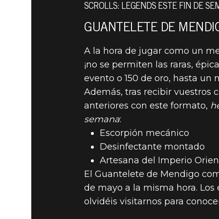
SCROLLS: LEGENDS ESTE FIN DE SE
GUANTELETE DE MENDIGO
The Elder Scrolls: Legends
29 de abril de 202
A la hora de jugar como un m
¡no se permiten las raras, épi
PREPARAO
evento o 150 de oro, hasta un 
Además, tras recibir vuestros
DE MENDI
anteriores con este formato,
h
semana
:
Escorpión mecánico
Desinfectante montado
Artesana del Imperio Orien
El Guantelete de Mendigo comen
de mayo a la misma hora. Los 
olvidéis visitarnos para conoc