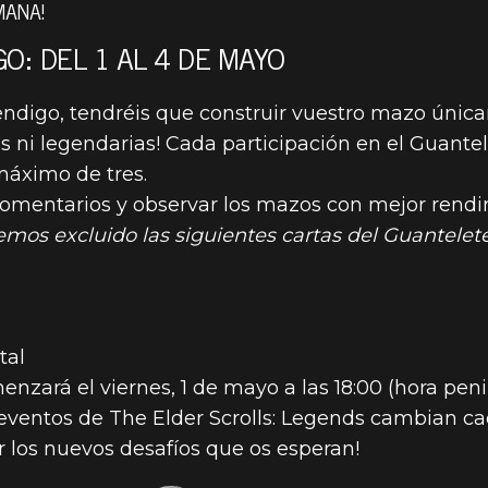
MANA!
: DEL 1 AL 4 DE MAYO
0
endigo, tendréis que construir vuestro mazo úni
cas ni legendarias! Cada participación en el Guant
S PARA EL G
máximo de tres.
 comentarios y observar los mazos con mejor rend
GO EL 1 DE M
emos excluido las siguientes cartas del Guantelet
tal
zará el viernes, 1 de mayo a las 18:00 (hora penin
eventos de The Elder Scrolls: Legends cambian ca
er los nuevos desafíos que os esperan!