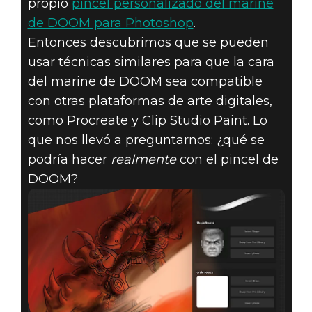
propio
pincel personalizado del marine
de DOOM para Photoshop
.
Entonces descubrimos que se pueden
DOOM® Eternal
usar técnicas similares para que la cara
17 de septiembre de 2019
del marine de DOOM sea compatible
SACADLE TODO
con otras plataformas de arte digitales,
como Procreate y Clip Studio Paint. Lo
EL PARTIDO AL
que nos llevó a preguntarnos: ¿qué se
podría hacer
realmente
con el pincel de
PINCEL DE
DOOM?
DOOM