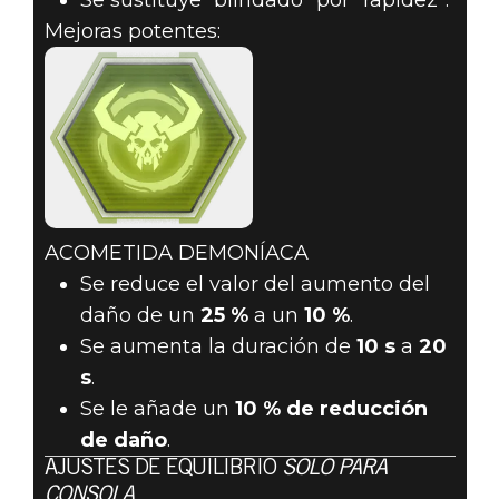
Se sustituye “blindado” por “rapidez”.
Mejoras potentes:
ACOMETIDA DEMONÍACA
Se reduce el valor del aumento del
daño de un
25 %
a un
10 %
.
Se aumenta la duración de
10 s
a
20
s
.
Se le añade un
10 % de reducción
de daño
.
AJUSTES DE EQUILIBRIO
SOLO PARA
CONSOLA