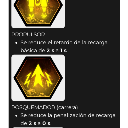
PROPULSOR
Se reduce el retardo de la recarga
básica de
2 s
a
1 s
.
POSQUEMADOR (carrera)
Se reduce la penalización de recarga
de
2 s
a
0 s
.