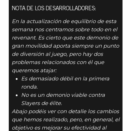
NOTA DE LOS DESARROLLADORES:
DOOM® Eternal
En la actualización de equilibrio de esta
18 de junio de 2020
semana nos centramos sobre todo en el
revenant. Es cierto que este demonio de
ACTUALIZACIÓN
gran movilidad aporta siempre un punto
DEL 18 DE
de diversión al juego, pero hay dos
problemas relacionados con él que
JUNIO PARA
queremos atajar:
Es demasiado débil en la primera
BATTLEMODE
ronda.
No es un demonio viable contra
Slayers de élite.
Abajo podéis ver con detalle los cambios
que hemos realizado, pero, en general, el
objetivo es mejorar su efectividad al