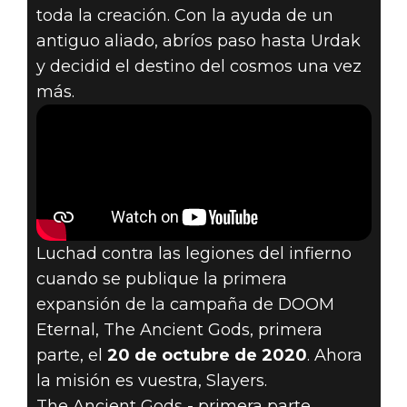
TRÁILER
toda la creación. Con la ayuda de un
OFICIAL DE
antiguo aliado, abríos paso hasta Urdak
y decidid el destino del cosmos una vez
DOOM
más.
ETERNAL: THE
ANCIENT GODS
- PRIMERA
Luchad contra las legiones del infierno
PARTE
cuando se publique la primera
expansión de la campaña de DOOM
Eternal, The Ancient Gods, primera
parte, el
20 de octubre de 2020
. Ahora
la misión es vuestra, Slayers.
The Ancient Gods - primera parte