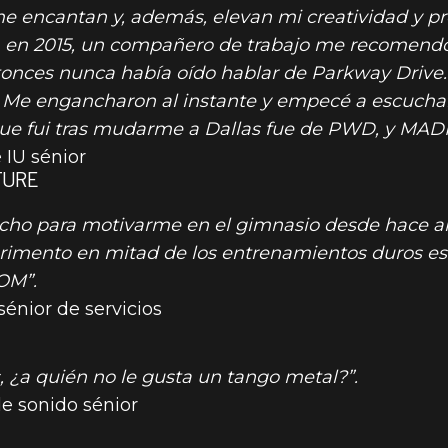
encantan y, además, elevan mi creatividad y pro
d, en 2015, un compañero de trabajo me recomendó
tonces nunca había oído hablar de Parkway Drive
IÓN MUSICAL
as. Me engancharon al instante y empecé a escucha
 que fui tras mudarme a Dallas fue de PWD, y MAD
UBRE
 IU sénior
TURE
cho para motivarme en el gimnasio desde hace añ
rimento en mitad de los entrenamientos duros e
OM”.
énior de servicios
, ¿a quién no le gusta un tango metal?”.
e sonido sénior