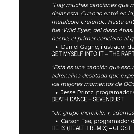
“Hay muchas canciones que me 
DOOM® Eternal
02 de octubre de 2019
dejar esta. Cuando entré en i
metalcore preferido. Hasta en
INSPIRAC
fue 'Wild Eyes', del disco Atl
hecho, el primer concierto al
PARA OCT
Daniel Gagne, ilustrador de
GET MYSELF INTO IT – THE RAP
“Esta es una canción que escu
adrenalina desatada que expe
los mejores momentos de DO
Jesse Printz, programador s
DEATH DANCE – SEVENDUST
“Un grupo increíble. Y, además
Carson Fee, programador d
HE IS (HEALTH REMIX) – GHOST