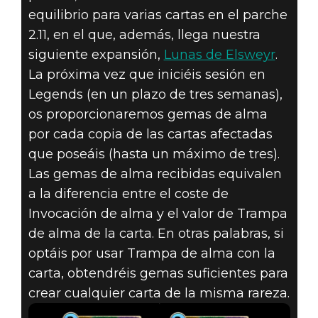
The Elder Scrolls: Legends
equilibrio para varias cartas en el parche
21 de junio de 2019
2.11, en el que, además, llega nuestra
siguiente expansión,
Lunas de Elsweyr
.
LOS CAMBIOS
La próxima vez que iniciéis sesión en
Legends (en un plazo de tres semanas),
DE EQUILIBRIO
os proporcionaremos gemas de alma
QUE LLEGARÁN
por cada copia de las cartas afectadas
que poseáis (hasta un máximo de tres).
CON EL PARCHE
Las gemas de alma recibidas equivalen
a la diferencia entre el coste de
2.11
Invocación de alma y el valor de Trampa
de alma de la carta. En otras palabras, si
optáis por usar Trampa de alma con la
carta, obtendréis gemas suficientes para
crear cualquier carta de la misma rareza.