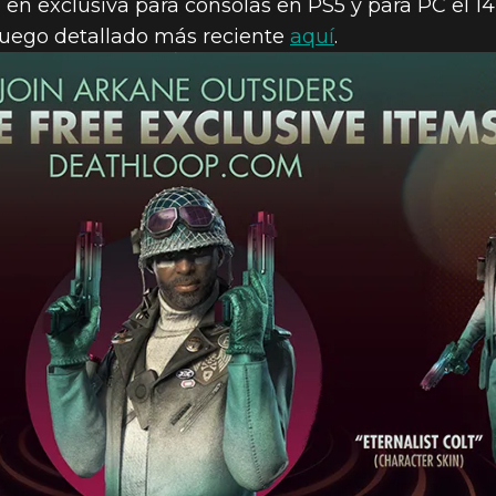
n exclusiva para consolas en PS5 y para PC el 1
 juego detallado más reciente
aquí
.
GRATUITOS E
OP