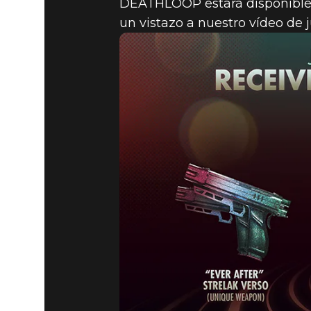
DEATHLOOP estará disponible e
un vistazo a nuestro vídeo de
DEATHLOOP
08 de julio de 2021
OBJETOS 
DEATHLO