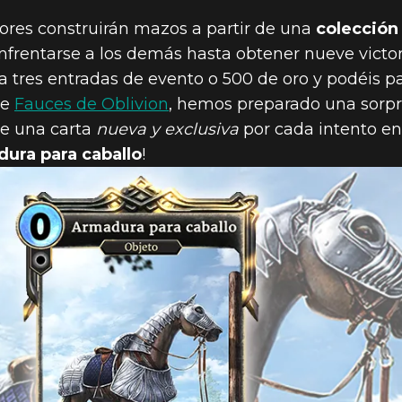
dores construirán mazos a partir de una
colección
frentarse a los demás hasta obtener nueve victori
a tres entradas de evento o 500 de oro y podéis par
2019
de
Fauces de Oblivion
, hemos preparado una sorpr
ID UNA CART
de una carta
nueva y exclusiva
por cada intento en
ura para caballo
!
A EN EL GUAN
 QUE EMPIEZA