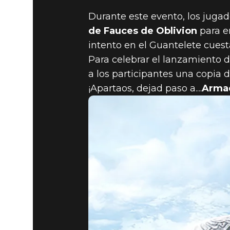
Durante este evento, los juga
de Fauces de Oblivion
para en
intento en el Guantelete cuest
The Elder Scrolls: Legends
09 de octubre de 
Para celebrar el lanzamiento 
¡CONSEGU
a los participantes una copia 
¡Apartaos, dejad paso a....
Armad
EXCLUSIV
OBLIVION,
OCTUBRE!