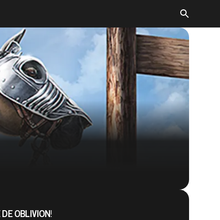
The Elder Scrolls: Legends
DE OBLIVION
!