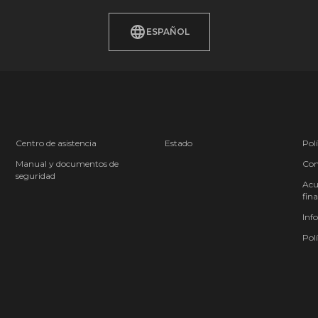
ESPAÑOL
Centro de asistencia
Estado
Polí
Manual y documentos de
Cond
seguridad
Acu
fina
Inf
Polí