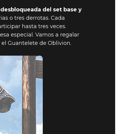
 desbloqueada del set base y
as o tres derrotas. Cada
ticipar hasta tres veces.
esa especial. Vamos a regalar
A NUEVA
 el Guantelete de Oblivion.
TELETE DE
 EL 11 DE