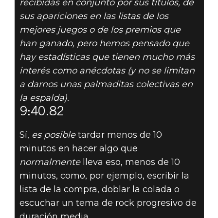
recibidas en conjunto por sus títulos, de
sus apariciones en las listas de los
mejores juegos o de los premios que
DOOM® Eternal
han ganado, pero hemos pensado que
27 de junio de 2019
hay estadísticas que tienen mucho más
DOOM EN CIFRAS
interés como anécdotas (y no se limitan
a darnos unas palmaditas colectivas en
N.º 1:
la espalda).
9:40.82
*SPEEDRUNNING
Sí,
es posible
tardar menos de 10
AVANZADO
minutos en hacer algo que
normalmente
lleva eso, menos de 10
minutos, como, por ejemplo, escribir la
lista de la compra, doblar la colada o
escuchar un tema de rock progresivo de
duración media.