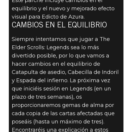
Este parche incluye cambios en el
The Elder Scrolls: Legends
equilibrio y el nuevo y mejorado efecto
21 de marzo de 2019
visual para Edicto de Azura.
CAMBIOS EN EL EQUILIBRIO
NOTAS DEL
Siempre intentamos que jugar a The
PARCHE 2.8 DE
Elder Scrolls: Legends sea lo más
THE ELDER
divertido posible, por lo que vamos a
hacer cambios en el equilibrio de
SCROLLS:
Catapulta de asedio, Cabecilla de Indoril
y Espada del infierno. La próxima vez
LEGENDS
que iniciéis sesión en Legends (en un
plazo de tres semanas), os
proporcionaremos gemas de alma por
cada copia de las cartas afectadas que
poseáis (hasta un máximo de tres).
Encontraréis una explicación a estos