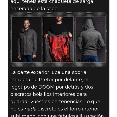
GUÍA DE
aquí tenéis esta chaqueta de sarga
encerada de la saga:
REGALOS DEL
SLAYERS CLUB
– CHAQUETA
CON CAPUCHA
DEL DOOM
La parte exterior luce una sobria
SLAYER
etiqueta de Pretor por delante, el
logotipo de DOOM por detrás y dos
discretos bolsillos interiores para
guardar vuestras pertenencias. Lo que
no es
nada
discreto es el forro interior
sublimado, con una fabulosa ilustración