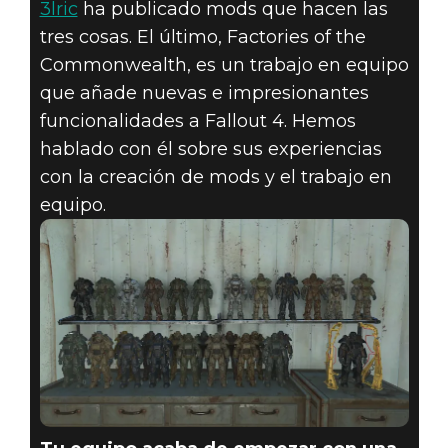
3lric
ha publicado mods que hacen las
tres cosas. El último, Factories of the
Commonwealth, es un trabajo en equipo
que añade nuevas e impresionantes
funcionalidades a Fallout 4. Hemos
hablado con él sobre sus experiencias
Fallout 4
con la creación de mods y el trabajo en
20 de mayo de 2021
equipo.
MODDER DEL
MES: 3LRIC