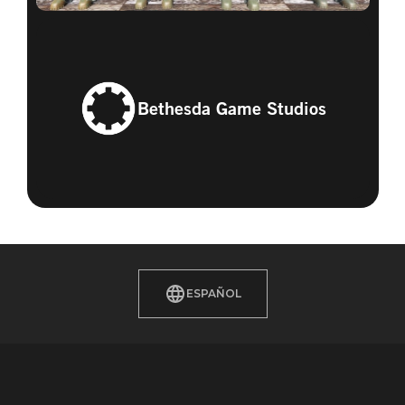
Bethesda Game Studios
ESPAÑOL