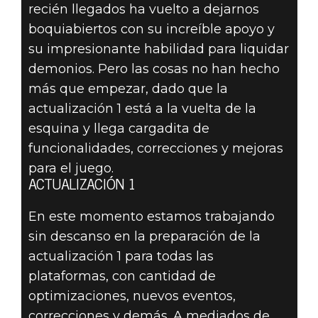
recién llegados ha vuelto a dejarnos
boquiabiertos con su increíble apoyo y
DOOM® Eternal
su impresionante habilidad para liquidar
08 de mayo de 2020
demonios. Pero las cosas no han hecho
más que empezar, dado que la
ESTADO DE
actualización 1 está a la vuelta de la
esquina y llega cargadita de
DOOM ETERNAL
funcionalidades, correcciones y mejoras
– MAYO DE
para el juego.
ACTUALIZACIÓN 1
2020
En este momento estamos trabajando
sin descanso en la preparación de la
actualización 1 para todas las
plataformas, con cantidad de
optimizaciones, nuevos eventos,
correcciones y demás. A mediados de