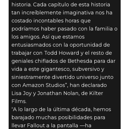
KILTER FILMS
historia. Cada capítulo de esta historia
SE ASOCIA CON
tan increíblemente imaginativa nos ha
costado incontables horas que
AMAZON
podríamos haber pasado con la familia o
los amigos. Así que estamos
STUDIOS PARA
entusiasmados con la oportunidad de
PRODUCIR UNA
trabajar con Todd Howard y el resto de
geniales chiflados de Bethesda para dar
SERIE BASADA
vida a este gigantesco, subversivo y
siniestramente divertido universo junto
EN FALLOUT
con Amazon Studios”, han declarado
Lisa Joy y Jonathan Nolan, de Kilter
Films.
“A lo largo de la última década, hemos
barajado muchas posibilidades para
llevar Fallout a la pantalla —ha