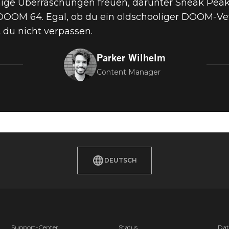
nige Überraschungen freuen, darunter Sneak Pea
 JAHRE DOOM
 DOOM 64. Egal, ob du ein oldschooliger DOOM-Ve
t du nicht verpassen.
BESONDEREN
Parker Wilhelm
Content Manager
ESTREAM!
DEUTSCH
Support-Center
Status
Dat