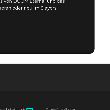
ks von DOOM Eternal und das
 IN
teran oder neu im Slayers
 SLAYERS
enschutzrichtlinie
Cookie-Einstellungen
NEW