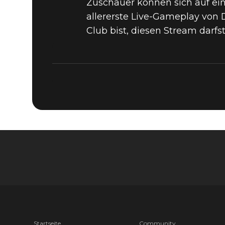
Zuschauer können sich auf ei
FEIERT 26
allererste Live-Gameplay von
Club bist, diesen Stream darfs
UNSEREN 
CLUB LIV
Startseite
Community