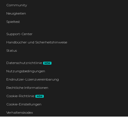
Community
Neuigkeiten
Spieltest
Support-Center
Handbücher und Sicherheitshinweise
Status
Datenschutzrichtlinie
NEW
Nutzungsbedingungen
Endnutzer-Lizenzvereinbarung
Rechtliche Informationen
Cookie-Richtlinie
NEW
Cookie-Einstellungen
Verhaltenskodex
Kontakt