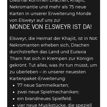
Diesmal kommen Drachen, Khajiit,
Nekromantie und mehr als 75 neue
Karten in unserer Erweiterung Monde
The Elder Scrolls: Legends
von Elsweyr auf uns zu!
27. Juni 2019
MONDE VON ELSWEYR IST DA!
THE ELDER
Elsweyr, die Heimat der Khajiit, ist in Not:
SCROLLS:
Nekromanten erheben sich, Drachen
durchstreifen das Land und Euraxia
LEGENDS 2.11
Tharn hat sich in Krempen zur Königin
gekrönt. Tut alles, was ihr tun müsst, um
PATCHNOTES
zu überleben – in unserer neuesten
Kartenpaket-Erweiterung:
77 neue Sammelkarten;
zwei neue Spielmechaniken;
ein brandneues Spielfeld;
vier neue Musikstücke, die speziell