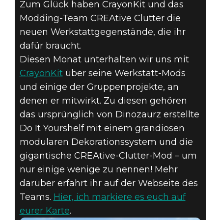
Zum Glück haben CrayonKit und das
Modding-Team CREAtive Clutter die
neuen Werkstattgegenstände, die ihr
dafür braucht.
Fallout 4
Diesen Monat unterhalten wir uns mit
26. August 2021
CrayonKit
über seine Werkstatt-Mods
und einige der Gruppenprojekte, an
MODDER DES
denen er mitwirkt. Zu diesen gehören
MONATS:
das ursprünglich von Dinozaurz erstellte
Do It Yourshelf mit einem grandiosen
CRAYONKIT
modularen Dekorationssystem und die
gigantische CREAtive-Clutter-Mod – um
nur einige wenige zu nennen! Mehr
darüber erfahrt ihr auf der Webseite des
Teams.
Hier, ich markiere es euch auf
eurer Karte
.