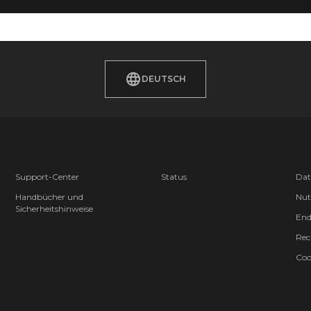
DEUTSCH
Support-Center
Status
Dat
Handbücher und
Nut
Sicherheitshinweise
End
Rec
Coo