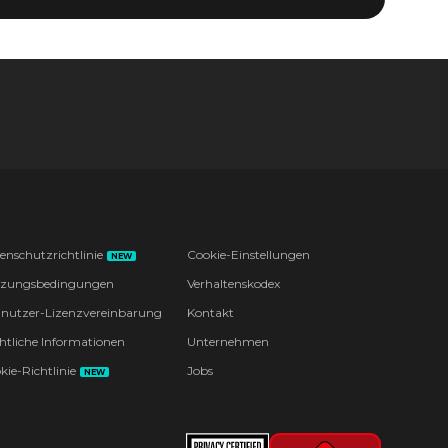
enschutzrichtlinie
Cookie-Einstellungen
NEW
zungsbedingungen
Verhaltenskodex
nutzer-Lizenzvereinbarung
Kontakt
htliche Informationen
Unternehmen
kie-Richtlinie
Jobs
NEW