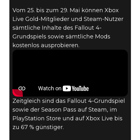
Fallout 4
Vom 25. bis zum 29. Mai können Xbox
24. Mai 2017
Live Gold-Mitglieder und Steam-Nutzer
FALLOUT 4 –
sämtliche Inhalte des Fallout 4-
Grundspiels sowie sämtliche Mods
FREE-PLAY-
kostenlos ausprobieren.
WOCHENENDE
AUF XBOX &
STEAM
Zeitgleich sind das Fallout 4-Grundspiel
sowie der Season Pass auf Steam, im
PlayStation Store und auf Xbox Live bis
zu 67 % günstiger.