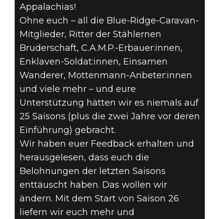
Appalachias!
Ohne euch – all die Blue-Ridge-Caravan-
Mitglieder, Ritter der Stählernen
Bruderschaft, C.A.M.P.-Erbauer:innen,
Fallout 76
Enklaven-Soldat:innen, Einsamen
02. Juni 2026
Wanderer, Mottenmann-Anbeter:innen
und viele mehr – und eure
FALLOUT 76:
Unterstützung hätten wir es niemals auf
BEFÄLLE –
25 Saisons (plus die zwei Jahre vor deren
Einführung) gebracht.
PATCHNOTES
Wir haben euer Feedback erhalten und
herausgelesen, dass euch die
Belohnungen der letzten Saisons
enttäuscht haben. Das wollen wir
ändern. Mit dem Start von Saison 26
liefern wir euch mehr und