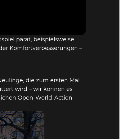
VERPASST
APRIL
spiel parat, beispielsweise
EITEN UND
der Komfortverbesserungen –
–
 Neulinge, die zum ersten Mal
ttert wird – wir können es
CH FÜR X
lichen Open-World-Action-