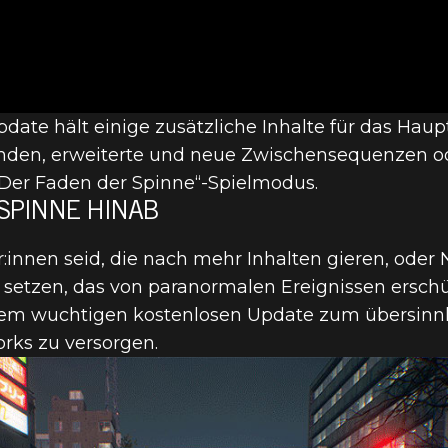
NE“-UPDATE 
E: TOKYO IM 
ate hält einige zusätzliche Inhalte für das Haupt
IETE, FÄHIGK
unden, erweiterte und neue Zwischensequenzen o
er Faden der Spinne“-Spielmodus.
 SPINNE HINAB
ORDERUNGEN 
r:innen seid, die nach mehr Inhalten gieren, oder
o setzen, das von paranormalen Ereignissen erschü
M KOMMT'S AU
sem wuchtigen kostenlosen Update zum übersinn
ks zu versorgen.