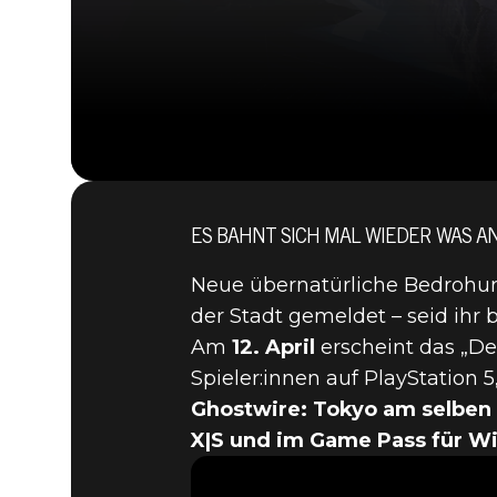
ES BAHNT SICH MAL WIEDER WAS AN
Neue übernatürliche Bedrohu
der Stadt gemeldet – seid ihr
Am
12. April
erscheint das „De
Spieler:innen auf PlayStation 5
Ghostwire: Tokyo
15. März 2023
Ghostwire: Tokyo am selben
DAS KOST
X|S und im Game Pass für Wi