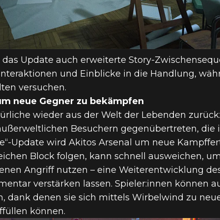
t das Update auch erweiterte Story-Zwischenseq
Interaktionen und Einblicke in die Handlung, wäh
ten versuchen.
, um neue Gegner zu bekämpfen
ürliche wieder aus der Welt der Lebenden zurüc
außerweltlichen Besuchern gegenübertreten, die in
“-Update wird Akitos Arsenal um neue Kampffertig
reichen Block folgen, kann schnell ausweichen, 
enen Angriff nutzen – eine Weiterentwicklung de
mentar verstärken lassen. Spieler:innen können 
, dank denen sie sich mittels Wirbelwind zu ne
ffüllen können.