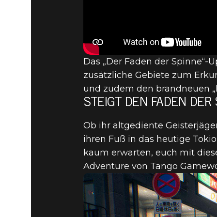
DER SPIN
GHOSTWIR
Das „Der Faden der Spinne“-Upd
NEUE GEB
zusätzliche Gebiete zum Erk
und zudem den brandneuen „D
STEIGT DEN FADEN DER
HERAUSF
Ob ihr altgediente Geisterjäge
ihren Fuß in das heutige Toki
AUSSERDE
kaum erwarten, euch mit die
Adventure von Tango Gamewor
BOX!