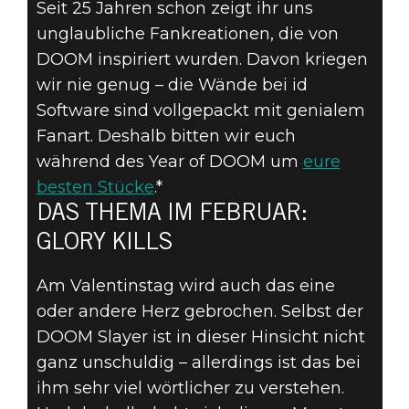
Seit 25 Jahren schon zeigt ihr uns
unglaubliche Fankreationen, die von
REICHT EURE
DOOM inspiriert wurden. Davon kriegen
DOOM-FANART
wir nie genug – die Wände bei id
Software sind vollgepackt mit genialem
EIN – DAS
Fanart. Deshalb bitten wir euch
während des Year of DOOM um
eure
THEMA IM
besten Stücke
.*
FEBRUAR:
DAS THEMA IM FEBRUAR:
GLORY KILLS
GLORY KILLS
Am Valentinstag wird auch das eine
oder andere Herz gebrochen. Selbst der
DOOM Slayer ist in dieser Hinsicht nicht
ganz unschuldig – allerdings ist das bei
ihm sehr viel wörtlicher zu verstehen.