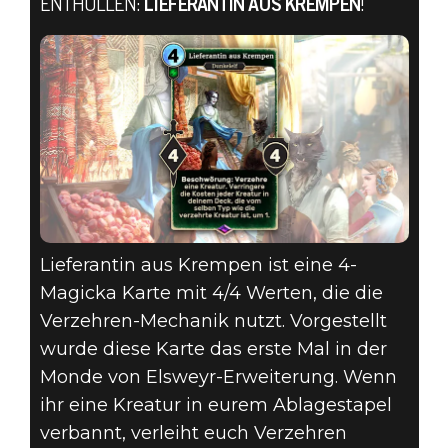
THE ELDER
ENTHÜLLEN:
LIEFERANTIN AUS KREMPEN
!
SCROLLS:
LEGENDS – DIE
KARTE DES
MONATS
NOVEMBER
Lieferantin aus Krempen ist eine 4-
2019
Magicka Karte mit 4/4 Werten, die die
Verzehren-Mechanik nutzt. Vorgestellt
wurde diese Karte das erste Mal in der
Monde von Elsweyr-Erweiterung. Wenn
ihr eine Kreatur in eurem Ablagestapel
verbannt, verleiht euch Verzehren