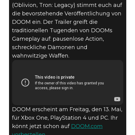
(Oblivion, Tron: Legacy) stimmt euch auf
die bevorstehende Veröffentlichung von
DOOM (2016)
DOOM ein. Der Trailer greift die
31. März 2016
traditionellen Tugenden von DOOMs
Gameplay auf: pausenlose Action,
DOOM – FIGHT
schreckliche Dämonen und
LIKE HELL
wahnwitzige Waffen.
CINEMATIC-
TRAILER
DOOM erscheint am Freitag, den 13. Mai,
für Xbox One, PlayStation 4 und PC. Ihr
könnt jetzt schon auf
DOOM.com
vorbestellen
.