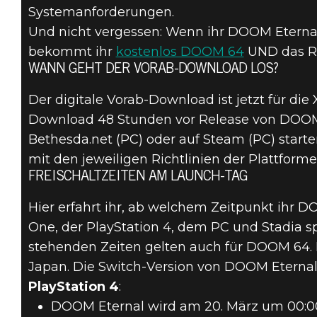
Systemanforderungen.
Und nicht vergessen: Wenn ihr DOOM Etern
bekommt ihr
kostenlos DOOM 64
UND das Ri
WANN GEHT DER VORAB-DOWNLOAD LOS?
DOOM® Eternal
Der digitale Vorab-Download ist jetzt für die
10. März 2020
Download 48 Stunden vor Release von DOOM E
DOOM ETERNAL
Bethesda.net (PC) oder auf Steam (PC) starte
mit den jeweiligen Richtlinien der Plattfor
– LAUNCH-
FREISCHALTZEITEN AM LAUNCH-TAG
DETAILS
Hier erfahrt ihr, ab welchem Zeitpunkt ihr 
One, der PlayStation 4, dem PC und Stadia sp
stehenden Zeiten gelten auch für DOOM 64. 
Japan. Die Switch-Version von DOOM Eternal 
PlayStation 4
:
DOOM Eternal wird am 20. März um 00:00 U