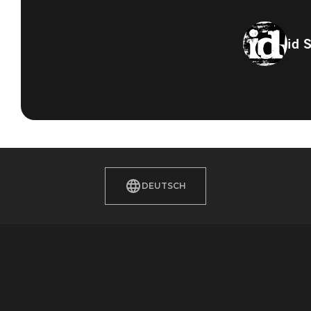
id 
DEUTSCH