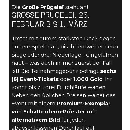
Die
Große Prügelei
steht an!
KÄMPFT AM 26.
GROSSE PRÜGELEI: 26. F
EBRUAR BIS 1. MÄRZ
FEBRUAR IN
Tretet mit eurem stärksten Deck gegen
DER GROSSEN P
andere Spieler an, bis ihr entweder neun
RÜGELEI UM R
Siege oder drei Niederlagen eingefahren
habt – was auch immer zuerst der Fall
UHM UND R
ist! Die Teilnahmegebühr beträgt
sechs
(6) Event-Tickets
oder
1.000 Gold
. Ihr
EICHTUM!
könnt bis zu drei Durchläufe wagen.
Neben den üblichen Preisen wartet das
Event mit einem
Premium-Exemplar
von Schattenfenn-Priester mit
alternativem Bild
für jeden
abgeschlossenen Durchlauf auf.