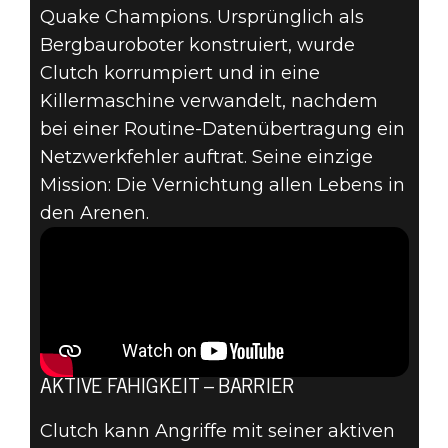
Quake Champions. Ursprünglich als
Quake Champions
Bergbauroboter konstruiert, wurde
12. April 2017
Clutch korrumpiert und in eine
QUAKE
Killermaschine verwandelt, nachdem
bei einer Routine-Datenübertragung ein
CHAMPIONS –
Netzwerkfehler auftrat. Seine einzige
CLUTCH-
Mission: Die Vernichtung allen Lebens in
den Arenen.
CHAMPION-
TRAILER
AKTIVE FÄHIGKEIT – BARRIER
Clutch kann Angriffe mit seiner aktiven