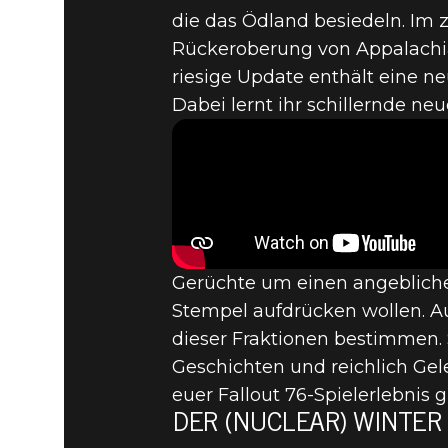
die das Ödland besiedeln. Im
Fallout 76
09. Juni 2019
Rückeroberung von Appalachia 
riesige Update enthält eine 
FALLOUT 
Dabei lernt ihr schillernde ne
NUCLEAR 
Gerüchte um einen angeblichen
Stempel aufdrücken wollen. Au
dieser Fraktionen bestimmen. S
Geschichten und reichlich Ge
euer Fallout 76-Spielerlebnis
DER (NUCLEAR) WINTER