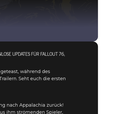
OSE UPDATES FÜR FALLOUT 76, D
Fallout 76 (PC)
BUY
GAME
geteast, während des
ailern. Seht euch die ersten
ng nach Appalachia zurück!
aus ihm strömenden Spieler,