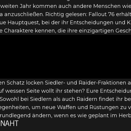
 zweiten Jahr kommen auch andere Menschen wie
anzuschließen. Richtig gelesen: Fallout 76 erhäl
neue Hauptquest, bei der ihr Entscheidungen un
76 – WASTELA
ue Charaktere kennen, die ihre einzigartigen Gesch
WINTER ENTH
 Schatz locken Siedler- und Raider-Fraktionen an
f wessen Seite wollt ihr stehen? Eure Entscheid
owohl bei Siedlern als auch Raidern findet ihr be
legenheiten, um neue Waffen und Rüstungen zu v
 grundlegend ändern, wenn es wie geplant im Herbs
 NAHT