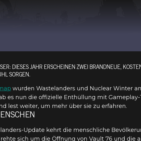
ER: DIESES JAHR ERSCHEINEN ZWEI BRANDNEUE, KOSTENL
ÜHL SORGEN.
dmap
wurden Wastelanders und Nuclear Winter an
 es nun die offizielle Enthüllung mit Gameplay-Tr
d lest weiter, um mehr über sie zu erfahren.
MENSCHEN
elanders-Update kehrt die menschliche Bevölkeru
 drehte sich um die Öffnung von Vault 76 und die 