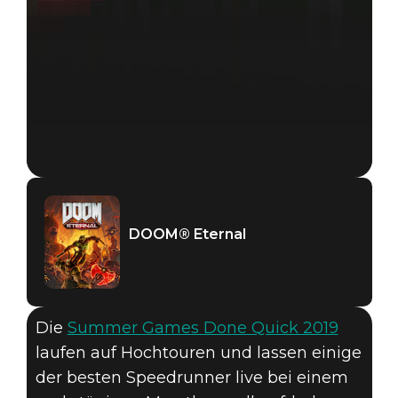
DOOM® Eternal
Die
Summer Games Done Quick 2019
DOOM® Eternal
laufen auf Hochtouren und lassen einige
26. Juni 2019
der besten Speedrunner live bei einem