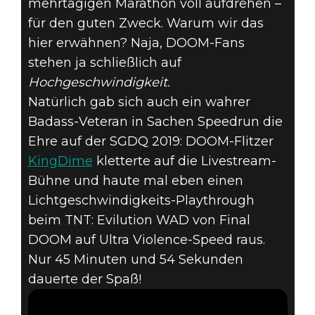
KINGDIME
mehrtägigen Marathon voll aufdrehen –
für den guten Zweck. Warum wir das
TRITT FÜR
hier erwähnen? Naja, DOOM-Fans
FINAL DOOM
stehen ja schließlich auf
Hochgeschwindigkeit.
BEI DEN
Natürlich gab sich auch ein wahrer
Badass-Veteran in Sachen Speedrun die
SUMMER
Ehre auf der SGDQ 2019: DOOM-Flitzer
KingDime
kletterte auf die Livestream-
GAMES DONE
Bühne und haute mal eben einen
QUICK 2019 AN
Lichtgeschwindigkeits-Playthrough
beim TNT: Evilution WAD von Final
DOOM auf Ultra Violence-Speed raus.
Nur 45 Minuten und 54 Sekunden
dauerte der Spaß!