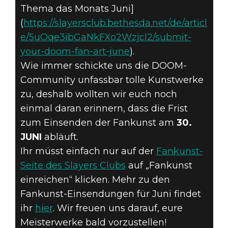
ALSO LOS,
Thema das Monats Juni]
ZEIGT UNS,
(
https://slayersclub.bethesda.net/de/articl
e/5uOqe3ibGaNkFXo2Wzjcl2/submit-
WER DER BOSS
your-doom-fan-art-june
).
Wie immer schickte uns die DOOM-
IST. LETZTER
Community unfassbar tolle Kunstwerke
AUFRUF FÜR
zu, deshalb wollten wir euch noch
einmal daran erinnern, dass die Frist
DAS FANKUNST-
zum Einsenden der Fankunst am
30.
JUNI
abläuft.
MOTIV JUNI!
Ihr müsst einfach nur auf der
Fankunst-
Seite des Slayers Clubs
auf „Fankunst
einreichen“ klicken. Mehr zu den
Fankunst-Einsendungen für Juni findet
ihr
hier
. Wir freuen uns darauf, eure
Meisterwerke bald vorzustellen!