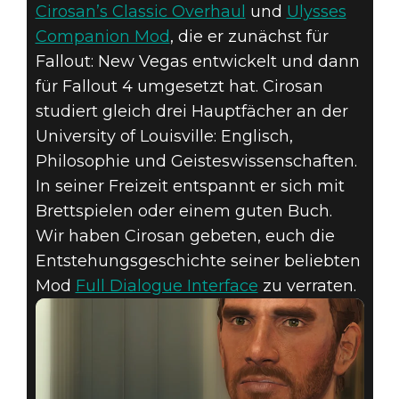
Cirosan’s Classic Overhaul
und
Ulysses
Companion Mod
, die er zunächst für
Fallout: New Vegas entwickelt und dann
für Fallout 4 umgesetzt hat. Cirosan
Fallout 4
studiert gleich drei Hauptfächer an der
16. Januar 2017
University of Louisville: Englisch,
Philosophie und Geisteswissenschaften.
"MY CREATION"-
In seiner Freizeit entspannt er sich mit
INTERVIEW:
Brettspielen oder einem guten Buch.
Wir haben Cirosan gebeten, euch die
CIROSAN
Entstehungsgeschichte seiner beliebten
Mod
Full Dialogue Interface
zu verraten.