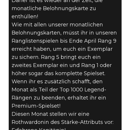
Daher ist es wieder an der Zeit, die
monatliche Belohnungskarte zu
THE ELDER
enthüllen!
Wie mit allen unserer monatlichen
SCROLLS:
Belohnungskarten, müsst ihr in unseren
LEGENDS – DIE
Ranglistenspielen bis Ende April Rang 9
erreicht haben, um euch ein Exemplar
KARTE DES
zu sichern. Rang 5 bringt euch ein
zweites Exemplar ein und Rang 1 oder
MONATS APRIL
höher sogar das komplette Spielset.
2019
Wenn ihr es zusätzlich schafft, den
Monat als Teil der Top 1000 Legend-
Rängen zu beenden, erhaltet ihr ein
Premium-Spielset!
Diesen Monat stellen wir eine
Rothwardonin des Stärke-Attributs vor: